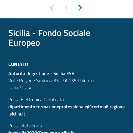
1
Pagina precedente
Pagina successiva
Sicilia - Fondo Sociale
Europeo
CONTATTI
Autorità di gestione - Sicilia FSE
Viale Regione Siciliana 33 - 90135 Palermo
Italia / Italy
Posta Elettronica Certificata
dipartimento.formazioneprofessionale@certmail.regione
.sicilia.it
Posta elettronica
fsesicilia2020@regione.sicilia.it