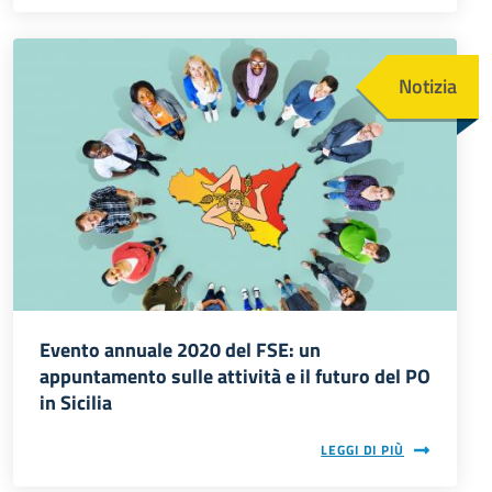
Immagine
Notizia
Evento annuale 2020 del FSE: un
appuntamento sulle attività e il futuro del PO
in Sicilia
LEGGI DI PIÙ