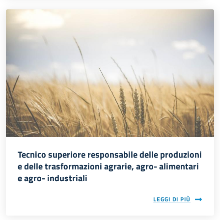
Immagine
Tecnico superiore responsabile delle produzioni
Rafforzamento dell'occupabilità.
e delle trasformazioni agrarie, agro- alimentari
e agro- industriali
LEGGI DI PIÙ