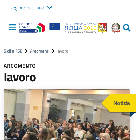
Regione Siciliana
Logo Sicilia FSE
Navigazione
principale
Sicilia FSE
Argomenti
lavoro
ARGOMENTO
lavoro
Immagine
Notizia