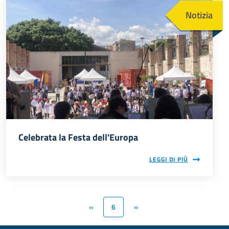
Notizia
Celebrata la Festa dell'Europa
LEGGI DI PIÙ
‹‹
6
››
Pagina precedente
Pagina attuale
Pagina successiva