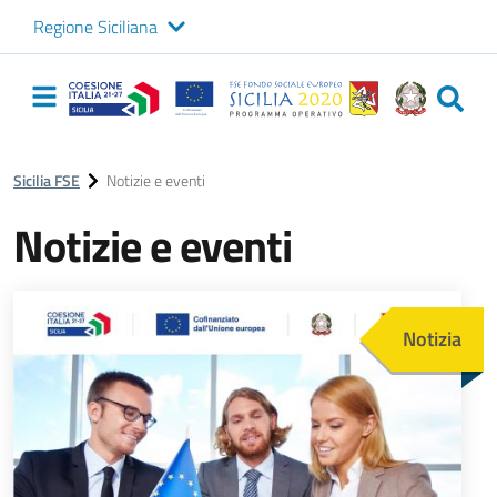
Regione Siciliana
Logo Sicilia FSE
Navigazione
principale
Sicilia FSE
Notizie e eventi
Notizie e eventi
Immagine
Notizia