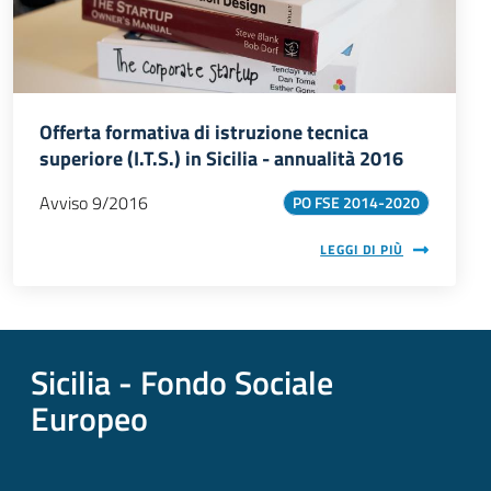
Offerta formativa di istruzione tecnica
Offerta formativa di istruzione tecnica superiore (I.T.S.) in
superiore (I.T.S.) in Sicilia - annualità 2016
Sicilia
Avviso 9/2016
PO FSE 2014-2020
LEGGI DI PIÙ
Sicilia - Fondo Sociale
Europeo