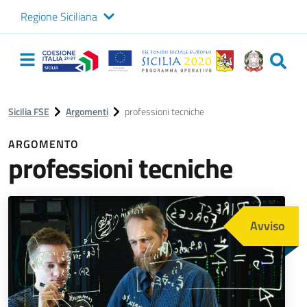
Regione Siciliana
Logo Sicilia FSE
Navigazione
principale
Sicilia FSE
Argomenti
professioni tecniche
ARGOMENTO
professioni tecniche
Immagine
Avviso