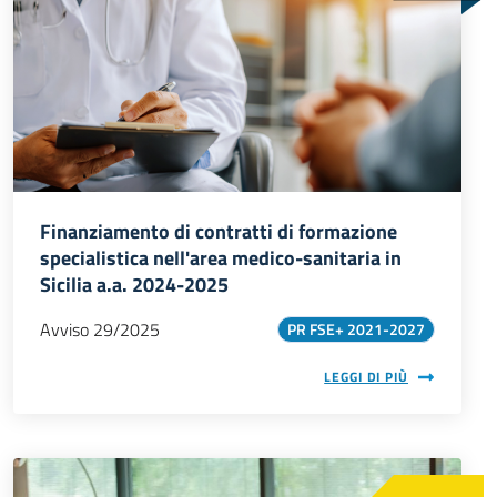
Finanziamento di contratti di formazione
area medica
specialistica nell'area medico-sanitaria in
Sicilia a.a. 2024-2025
Avviso 29/2025
PR FSE+ 2021-2027
LEGGI DI PIÙ
Immagine