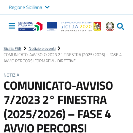
Regione Siciliana
Logo Sicilia FSE
Navigazione
principale
Sicilia FSE
Notizie e eventi
COMUNICATO-AVVISO 7/2023 2° FINESTRA (2025/2026) – FASE 4
AVVIO PERCORSI FORMATIVI - DIRETTIVE
NOTIZIA
COMUNICATO-AVVISO
7/2023 2° FINESTRA
(2025/2026) – FASE 4
AVVIO PERCORSI