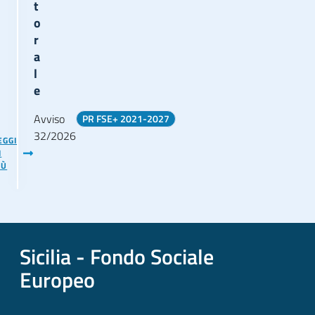
t
o
r
a
l
e
Avviso
PR FSE+ 2021-2027
32/2026
EGGI
I
IÙ
Sicilia - Fondo Sociale
Europeo