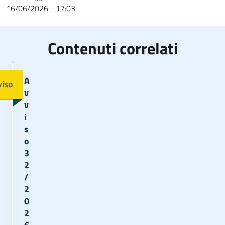
16/06/2026 - 17:03
Contenuti correlati
Immagine
A
viso
v
v
i
s
o
3
2
/
2
0
2