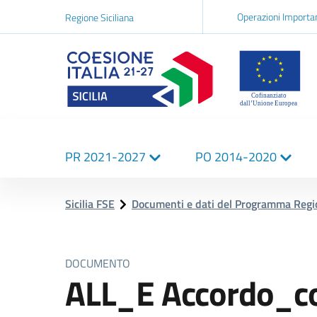
Navigazi
Operazioni Importa
Regione Siciliana
network
Logo Sicilia FSE
Navigazione
PR 2021-2027
PO 2014-2020
principale
Sicilia FSE
Documenti e dati del Programma Reg
DOCUMENTO
ALL_E Accordo_c