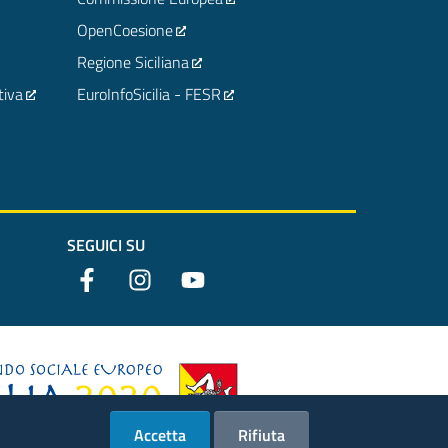
OpenCoesione
Regione Siciliana
tiva
EuroInfoSicilia - FESR
SEGUICI SU
Accetta
Rifiuta