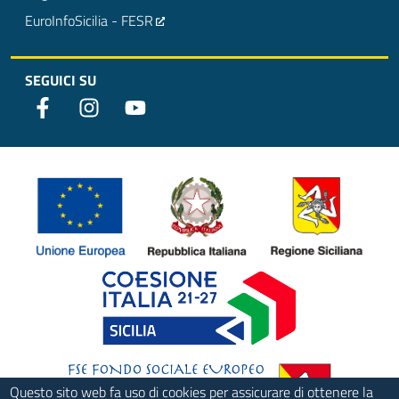
EuroInfoSicilia - FESR
SEGUICI SU
Questo sito web fa uso di cookies per assicurare di ottenere la