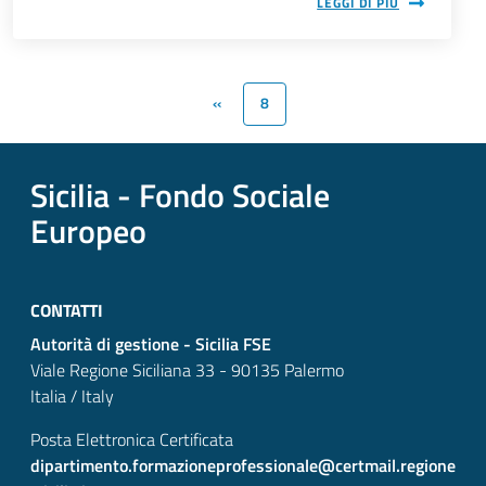
LEGGI DI PIÙ
‹‹
8
Pagina precedente
Pagina attuale
Sicilia - Fondo Sociale
Europeo
CONTATTI
Autorità di gestione - Sicilia FSE
Viale Regione Siciliana 33 - 90135 Palermo
Italia / Italy
Posta Elettronica Certificata
dipartimento.formazioneprofessionale@certmail.regione